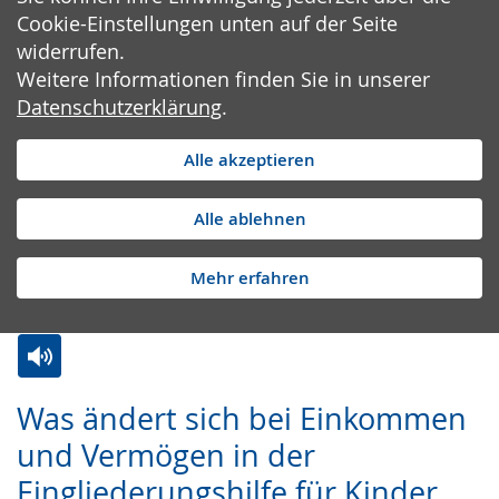
Cookie-Einstellungen unten auf der Seite
widerrufen.
Weitere Informationen finden Sie in unserer
Datenschutzerklärung
.
Alle akzeptieren
Alle ablehnen
Mehr erfahren
Zur
Aktiviere
Ein
Was ändert sich bei Einkommen
Leichten
Audio-
Video
und Vermögen in der
Sprache
Unterstützung.
in
Eingliederungshilfe für Kinder
wechseln.
Deutscher