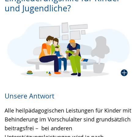
Gebärdensprache
und Jugendliche?
wird
angezeigt.
Unsere Antwort
Alle heilpädagogischen Leistungen für Kinder mit
Behinderung im Vorschulalter sind grundsätzlich
beitragsfrei – bei anderen
Unterstützungsleistungen wird je nach