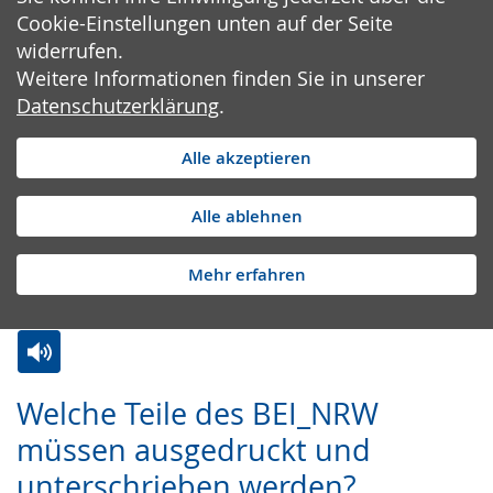
Cookie-Einstellungen unten auf der Seite
widerrufen.
Weitere Informationen finden Sie in unserer
Datenschutzerklärung
.
Alle akzeptieren
Alle ablehnen
Mehr erfahren
Zur
Aktiviere
Ein
Welche Teile des BEI_NRW
Leichten
Audio-
Video
müssen ausgedruckt und
Sprache
Unterstützung.
in
unterschrieben werden?
wechseln.
Deutscher