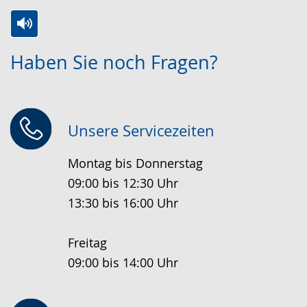
Zur
Aktiviere
Ein
Haben Sie noch Fragen?
Leichten
Audio-
Video
Sprache
Unterstützung.
in
wechseln.
Deutscher
Gebärdensprache
Unsere Servicezeiten
wird
Montag bis Donnerstag
angezeigt.
09:00 bis 12:30 Uhr
13:30 bis 16:00 Uhr
Freitag
09:00 bis 14:00 Uhr