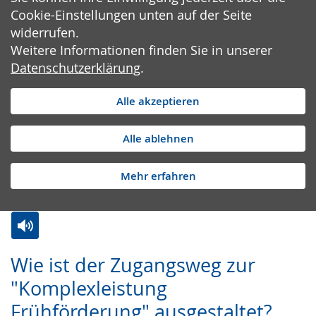
Cookie-Einstellungen unten auf der Seite
widerrufen.
Weitere Informationen finden Sie in unserer
Datenschutzerklärung
.
Alle akzeptieren
Alle ablehnen
Mehr erfahren
Zur
Aktiviere
Ein
Wie ist der Zugangsweg zur
Leichten
Audio-
Video
"Komplexleistung
Sprache
Unterstützung.
in
Frühförderung" ausgestaltet?
wechseln.
Deutscher