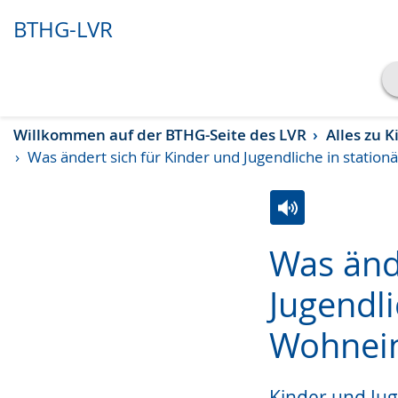
BTHG-LVR
Transkript anzeigen
Willkommen auf der BTHG-Seite des LVR
Alles zu 
Abspielen
Pausieren
Was ändert sich für Kinder und Jugendliche in statio
Zur
Aktiviere
Ein
Was änd
Leichten
Audio-
Video
Sprache
Unterstützung.
in
Jugendli
wechseln.
Deutscher
Wohnein
Gebärdensprach
wird
angezeigt.
Kinder und Jug