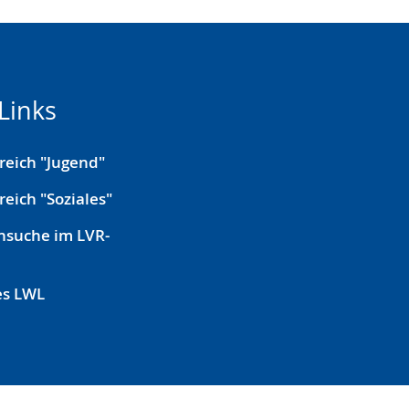
Links
reich "Jugend"
reich "Soziales"
nsuche im LVR-
es LWL