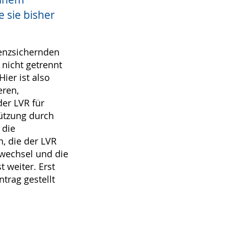
e sie bisher
tenzsichernden
nicht getrennt
ier ist also
eren,
der LVR für
tützung durch
 die
n, die der LVR
eswechsel und die
t weiter. Erst
trag gestellt