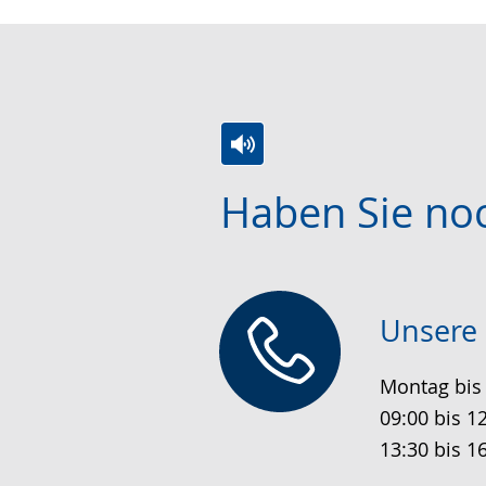
Zur
Aktiviere
Ein
Haben Sie no
Leichten
Audio-
Video
Sprache
Unterstützung.
in
wechseln.
Deutscher
Gebärdensprache
Unsere 
wird
angezeigt.
Montag bis
09:00 bis 1
13:30 bis 1