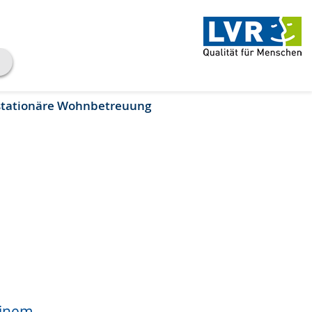
stationäre Wohnbetreuung
einem