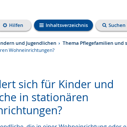
Hilfen
Inhaltsverzeichnis
Suchen
Kindern und Jugendlichen
Thema Pflegefamilien und 
nären Wohneinrichtungen?
ert sich für Kinder und
che in stationären
richtungen?
e
endliche, die in einer Wohneinrichtung oder 