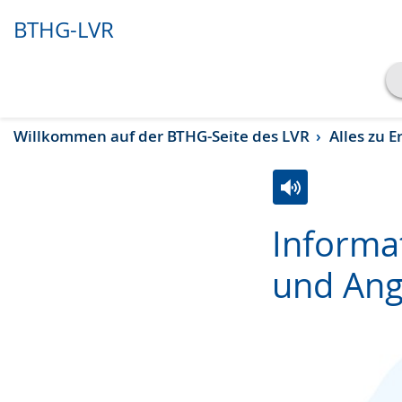
BTHG-LVR
Transkript anzeigen
Willkommen auf der BTHG-Seite des LVR
Alles zu 
Abspielen
Pausieren
Zur
Aktiviere
Ein
Informa
Leichten
Audio-
Video
Sprache
Unterstützung.
in
und Ang
wechseln.
Deutscher
Gebärdensprach
wird
angezeigt.