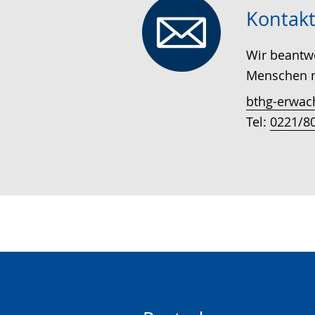
Kontakt
Wir beantw
Menschen m
bthg-erwac
Tel:
0221/8