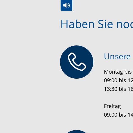
Zur
Aktiviere
Ein
Haben Sie no
Leichten
Audio-
Video
Sprache
Unterstützung.
in
wechseln.
Deutscher
Gebärdensprache
Unsere 
wird
angezeigt.
Montag bis
09:00 bis 1
13:30 bis 1
Freitag
09:00 bis 1