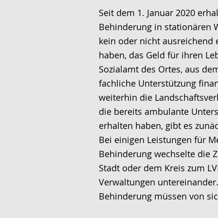
L
i
V
Seit dem 1. Januar 2020 erh
e
v
i
Behinderung in stationären 
i
i
d
kein oder nicht ausreichen
c
e
e
haben, das Geld für ihren L
h
r
o
Sozialamt des Ortes, aus de
t
e
i
fachliche Unterstützung fina
e
A
n
weiterhin die Landschaftsve
n
u
D
die bereits ambulante Unter
S
d
e
erhalten haben, gibt es zunä
p
i
u
Bei einigen Leistungen für 
r
o
t
Behinderung wechselte die Z
a
-
s
Stadt oder dem Kreis zum LV
c
U
c
Verwaltungen untereinander
h
n
h
Behinderung müssen von sich
e
t
e