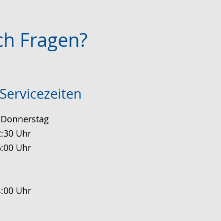
ch Fragen?
Servicezeiten
 Donnerstag
2:30 Uhr
6:00 Uhr
4:00 Uhr