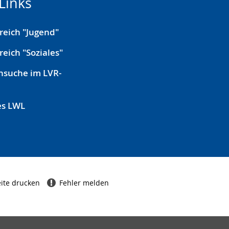
Links
reich "Jugend"
reich "Soziales"
nsuche im LVR-
es LWL
ite drucken
Fehler melden