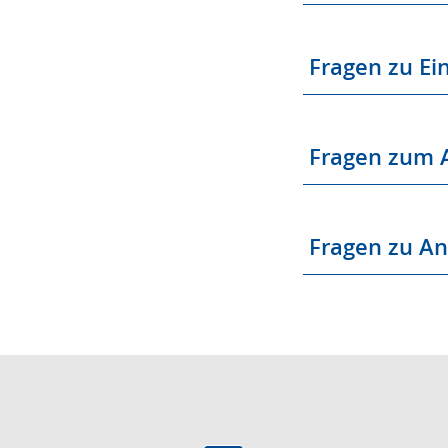
e
w
i
Fragen zu E
r
d
a
Fragen zum A
n
g
e
Fragen zu An
z
e
i
g
t
.