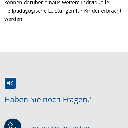
können darüber hinaus weitere individuelle
heilpädagogische Leistungen für Kinder erbracht
werden.
Zur
Aktiviere
Ein
Haben Sie noch Fragen?
Leichten
Audio-
Video
Sprache
Unterstützung.
in
wechseln.
Deutscher
Gebärdensprache
Unsere Servicezeiten