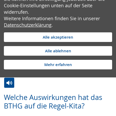
Cookie-Einstellungen unten auf der Seite
widerrufen.
Weitere Informationen finden Sie in unserer
Datenschutzerklärung
.
Alle akzeptieren
Alle ablehnen
Mehr erfahren
Zur
Aktiviere
Ein
Welche Auswirkungen hat das
Leichten
Audio-
Video
BTHG auf die Regel-Kita?
Sprache
Unterstützung.
in
wechseln.
Deutscher