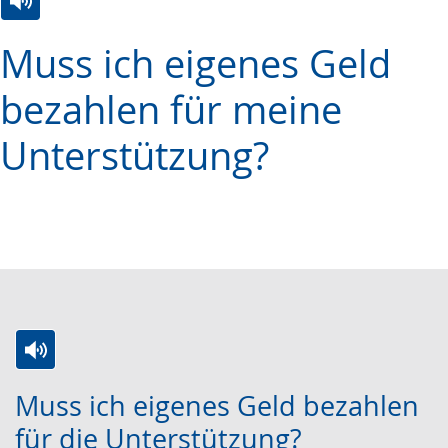
Zur
Aktiviere
Ein
Muss ich eigenes Geld
Leichten
Audio-
Video
Sprache
Unterstützung.
in
bezahlen für meine
wechseln.
Deutscher
Unterstützung?
Gebärdensprache
wird
angezeigt.
Zur
Aktiviere
Ein
Muss ich eigenes Geld bezahlen
Leichten
Audio-
Video
für die Unterstützung?
Sprache
Unterstützung.
in